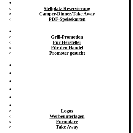
Take Away
Stellplatz Reservierung
Camper-Dinner/Take Away
PDF-Speisekarten
Promotion
Grill-Promotion
Für Hersteller
Für den Handel
Promoter gesucht
Grill-Infos
Vermietung
Referenzen
Kooperationen
Galerie
Downloads
Logos
Werbeunterlagen
Formulare
Take Away