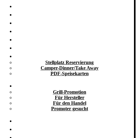
Startseite
Nachhaltigkeit
Grill-Blog
Grill-Seminare
Grill-Events
Grill-Catering
Take Away
Stellplatz Reservierung
Camper-Dinner/Take Away
PDF-Speisekarten
Promotion
Grill-Promotion
Für Hersteller
Für den Handel
Promoter gesucht
Grill-Infos
Vermietung
Referenzen