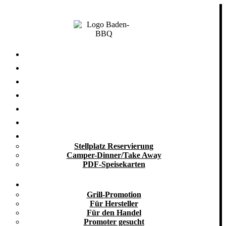
Zum
Inhalt
springen
Startseite
Nachhaltigkeit
Grill-Blog
Grill-Seminare
Grill-Events
Grill-Catering
Take Away
Stellplatz Reservierung
Camper-Dinner/Take Away
PDF-Speisekarten
Promotion
Grill-Promotion
Für Hersteller
Für den Handel
Promoter gesucht