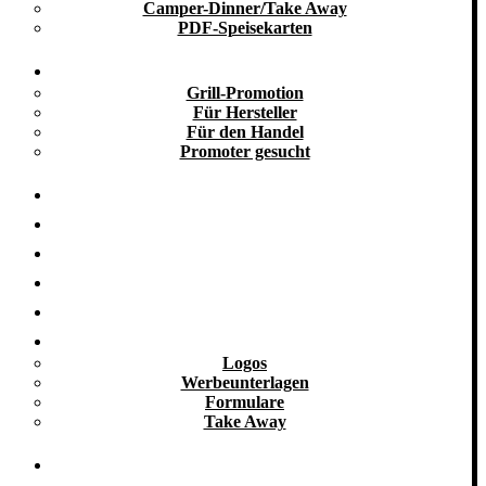
Camper-Dinner/Take Away
PDF-Speisekarten
Promotion
Grill-Promotion
Für Hersteller
Für den Handel
Promoter gesucht
Grill-Infos
Vermietung
Referenzen
Kooperationen
Galerie
Downloads
Logos
Werbeunterlagen
Formulare
Take Away
Kontakt