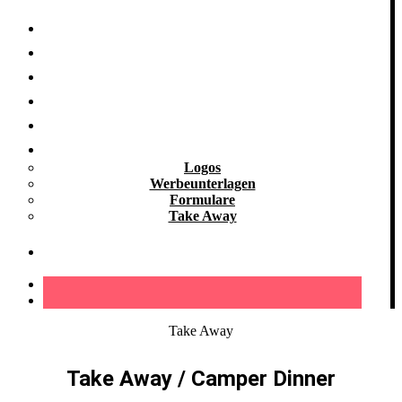
Grill-Infos
Vermietung
Referenzen
Kooperationen
Galerie
Downloads
Logos
Werbeunterlagen
Formulare
Take Away
Kontakt
Take Away
Take Away / Camper Dinner