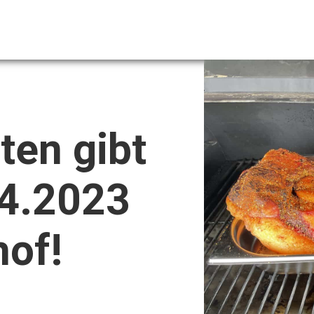
ten gibt
4.2023
hof!