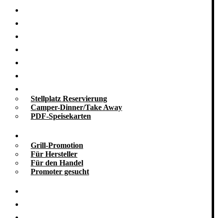
Startseite
Nachhaltigkeit
Grill-Blog
Grill-Seminare
Grill-Events
Grill-Catering
Take Away
Stellplatz Reservierung
Camper-Dinner/Take Away
PDF-Speisekarten
Promotion
Grill-Promotion
Für Hersteller
Für den Handel
Promoter gesucht
Grill-Infos
Vermietung
Referenzen