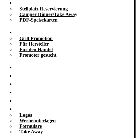
Take Away
Stellplatz Reservierung
Camper-Dinner/Take Away
PDF-Speisekarten
Promotion
Grill-Promotion
Für Hersteller
Für den Handel
Promoter gesucht
Grill-Infos
Vermietung
Referenzen
Kooperationen
Galerie
Downloads
Logos
Werbeunterlagen
Formulare
Take Away