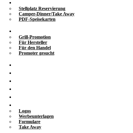
Take Away
Stellplatz Reservierung
Camper-Dinner/Take Away
PDF-Speisekarten
Promotion
Grill-Promotion
Für Hersteller
Für den Handel
Promoter gesucht
Grill-Infos
Vermietung
Referenzen
Kooperationen
Galerie
Downloads
Logos
Werbeunterlagen
Formulare
Take Away