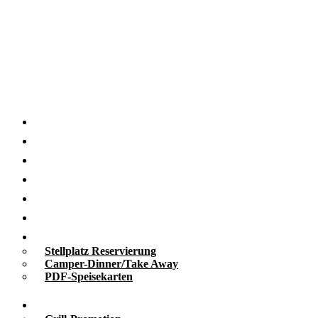
Startseite
Nachhaltigkeit
Grill-Blog
Grill-Seminare
Grill-Events
Grill-Catering
Take Away
Stellplatz Reservierung
Camper-Dinner/Take Away
PDF-Speisekarten
Promotion