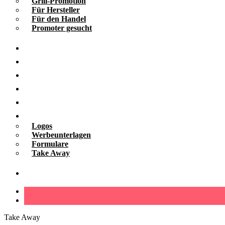
Grill-Promotion
Für Hersteller
Für den Handel
Promoter gesucht
Grill-Infos
Vermietung
Referenzen
Kooperationen
Galerie
Downloads
Logos
Werbeunterlagen
Formulare
Take Away
Kontakt
Take Away