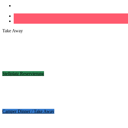
Kontakt
Take Away
Stellplatz Reservierung
Camper Dinner / Take Away