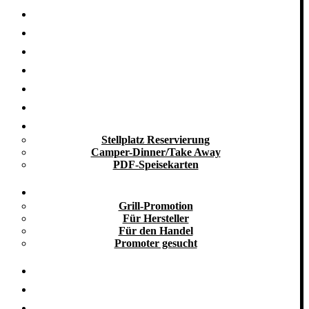
Startseite
Nachhaltigkeit
Grill-Blog
Grill-Seminare
Grill-Events
Grill-Catering
Take Away
Stellplatz Reservierung
Camper-Dinner/Take Away
PDF-Speisekarten
Promotion
Grill-Promotion
Für Hersteller
Für den Handel
Promoter gesucht
Grill-Infos
Vermietung
Referenzen