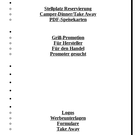
Take Away
Stellplatz Reservierung
Camper-Dinner/Take Away
PDF-Speisekarten
Promotion
Grill-Promotion
Für Hersteller
Für den Handel
Promoter gesucht
Grill-Infos
Vermietung
Referenzen
Kooperationen
Galerie
Downloads
Logos
Werbeunterlagen
Formulare
Take Away