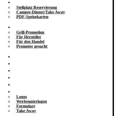
Take Away
Stellplatz Reservierung
Camper-Dinner/Take Away
PDF-Speisekarten
Promotion
Grill-Promotion
Für Hersteller
Für den Handel
Promoter gesucht
Grill-Infos
Vermietung
Referenzen
Kooperationen
Galerie
Downloads
Logos
Werbeunterlagen
Formulare
Take Away