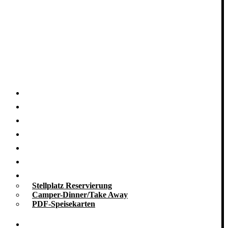
Startseite
Nachhaltigkeit
Grill-Blog
Grill-Seminare
Grill-Events
Grill-Catering
Take Away
Stellplatz Reservierung
Camper-Dinner/Take Away
PDF-Speisekarten
Promotion