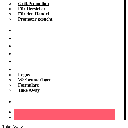
Grill-Promotion
Für Hersteller
Für den Handel
Promoter gesucht
Grill-Infos
Vermietung
Referenzen
Kooperationen
Galerie
Downloads
Logos
Werbeunterlagen
Formulare
Take Away
Kontakt
Take Away